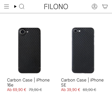
Zum
Inhalt
Suche
Konto
springen
Carbon Case | iPhone
Carbon Case | iPhone
16e
SE
Ab
69,90 €
79,90 €
Ab
39,90 €
69,90 €