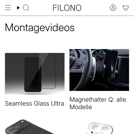
Zum
Inhalt
Suche
Konto
springen
Montagevideos
Magnethalter Q: alle
Seamless Glass Ultra
Modelle