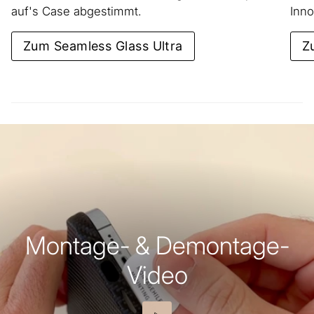
auf's Case abgestimmt.
Inno
Zum Seamless Glass Ultra
Z
Montage- & Demontage-
Video