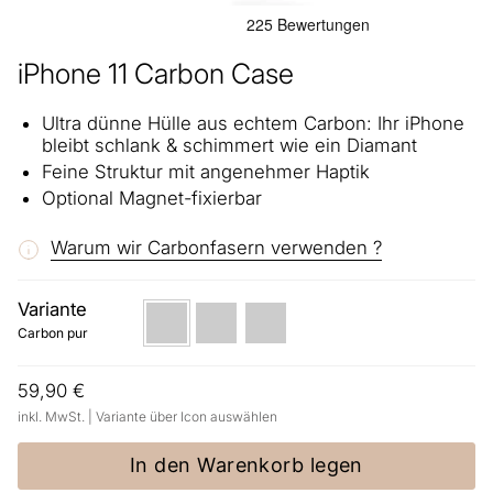
iPhone 11 Carbon Case
Ultra dünne Hülle aus echtem Carbon: Ihr iPhone
bleibt schlank & schimmert wie ein Diamant
Feine Struktur mit angenehmer Haptik
Optional Magnet-fixierbar
Warum wir Carbonfasern verwenden ?
Variante
Carbon
Magnetic
Carbon
pur
(kleinerer
+
Carbon pur
Metallring,
Metal
für
Ring
kleinere
(for
59,90 €
Halter)
Q)
inkl. MwSt. | Variante über Icon auswählen
In den Warenkorb legen