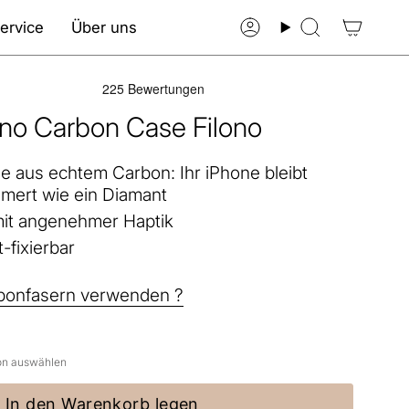
ervice
Über uns
Konto
Suche
ono Carbon Case Filono
le aus echtem Carbon: Ihr iPhone bleibt
mert wie ein Diamant
mit angenehmer Haptik
-fixierbar
bonfasern verwenden ?
con auswählen
In den Warenkorb legen