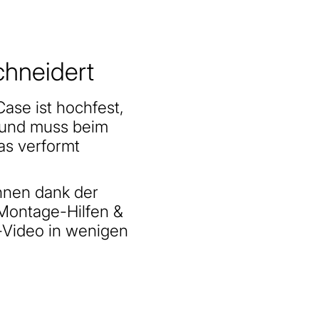
hneidert
ase ist hochfest,
, und muss beim
as verformt
Ihnen dank der
Montage-Hilfen &
-Video in wenigen