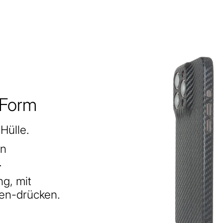
 Form
Hülle.
in
.
g, mit
en-drücken.