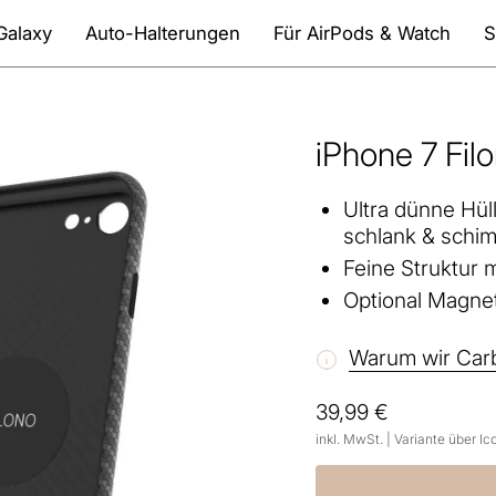
Galaxy
Auto-Halterungen
Für AirPods & Watch
S
iPhone 7 Fil
Ultra dünne Hül
schlank & schim
Feine Struktur 
Optional Magnet
Warum wir Car
39,99 €
inkl. MwSt. | Variante über I