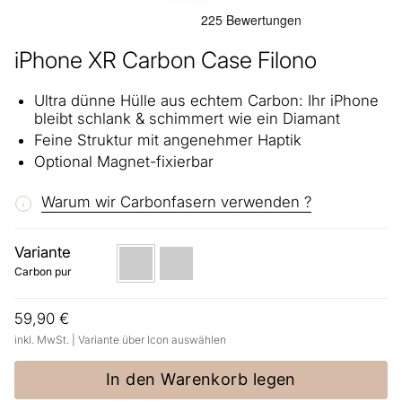
iPhone XR Carbon Case Filono
Ultra dünne Hülle aus echtem Carbon: Ihr iPhone
bleibt schlank & schimmert wie ein Diamant
Feine Struktur mit angenehmer Haptik
Optional Magnet-fixierbar
Warum wir Carbonfasern verwenden ?
Variante
Carbon
Magnetic
pur
(kleinerer
Carbon pur
Ring,
nicht
mit
59,90 €
Q
nutzbar)
inkl. MwSt. | Variante über Icon auswählen
In den Warenkorb legen