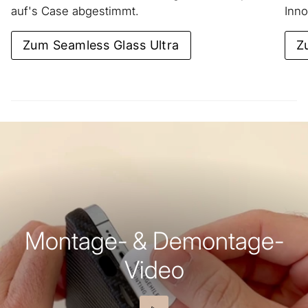
auf's Case abgestimmt.
Inno
Zum Seamless Glass Ultra
Z
Montage- & Demontage-
Video