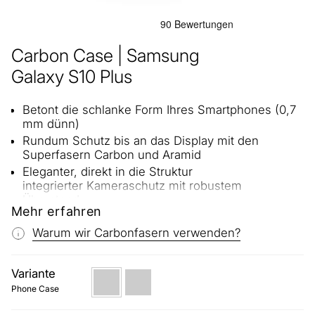
Carbon Case | Samsung
Galaxy S10 Plus
Betont die schlanke Form Ihres Smartphones (0,7
mm dünn)
Rundum Schutz bis an das Display mit den
Superfasern Carbon und Aramid
Eleganter, direkt in die Struktur
integrierter Kameraschutz mit robustem
Überstand
Mehr erfahren
Direkter Tastenzugriff mit Schutz vor Aus-
Versehen-Drücken
Warum wir Carbonfasern verwenden?
Außergewöhnlich kratzbeständig: Bleibt solange
schön, wie Sie Ihr Smartphone nutzen
Variante
Phone
Phone
Gleitet perfekt in und aus der Tasche, griffig und
Case
Case
Phone Case
Fingerabdruck-frei durch fein strukturierte 3D-
Magnetic
Oberfläche