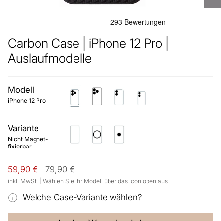
Carbon Case | iPhone 12 Pro |
Auslaufmodelle
Modell
iphone-
iphone-
iphone-
iphone-
12-
12-
12
12-
iPhone 12 Pro
pro
pro-
mini
max
Variante
Nicht
Mit
Mit
Magnet-
Metal
kleiner
Nicht Magnet-
fixierbar
Ring
Metalleinlage
fixierbar
(für
(Kein
Magnethalter
MagSafe
Q)
Charging)
Regulärer
59,90 €
79,90 €
Preis
inkl. MwSt. | Wählen Sie Ihr Modell über das Icon oben aus
Welche Case-Variante wählen?