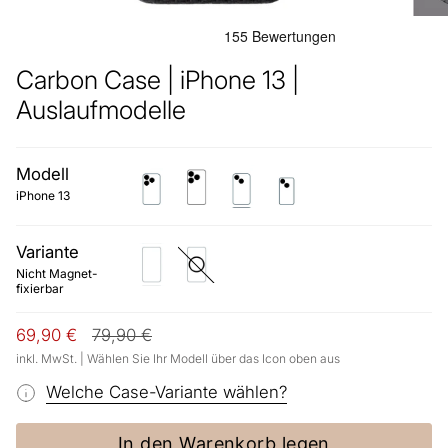
Carbon Case | iPhone 13 |
Auslaufmodelle
Modell
iphone-
iphone-
iphone-
iphone-
13-
13-
13
13-
iPhone 13
pro
pro-
mini
max
Variante
Nicht
Mit
Magnet-
Metal
Nicht Magnet-
fixierbar
Ring
fixierbar
(für
Magnethalter
Q)
Regulärer
69,90 €
79,90 €
Preis
inkl. MwSt. | Wählen Sie Ihr Modell über das Icon oben aus
Welche Case-Variante wählen?
In den Warenkorb legen