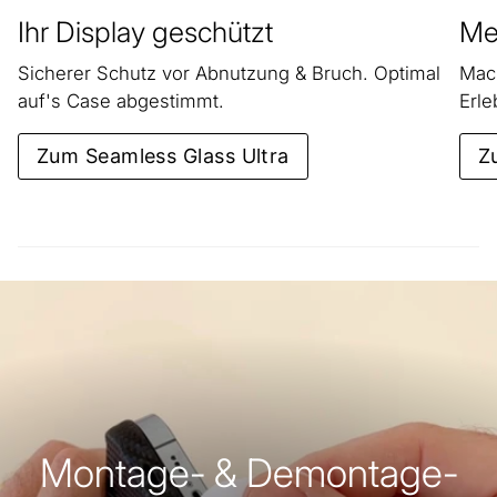
Ihr Display geschützt
Meh
Sicherer Schutz vor Abnutzung & Bruch. Optimal
Mach
auf's Case abgestimmt.
Erle
Zum Seamless Glass Ultra
Z
Montage- & Demontage-