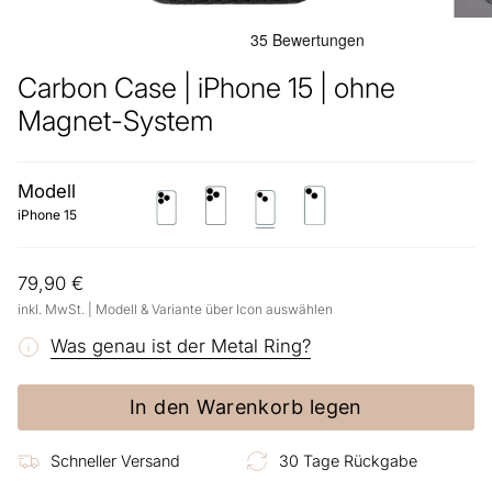
Carbon Case | iPhone 15 | ohne
Magnet-System
Modell
iphone-
iphone-
iphone-
iphone-
15-
15-
15
15-
iPhone 15
pro
pro-
plus
max
79,90 €
inkl. MwSt. | Modell & Variante über Icon auswählen
Was genau ist der Metal Ring?
In den Warenkorb legen
Schneller Versand
30 Tage Rückgabe