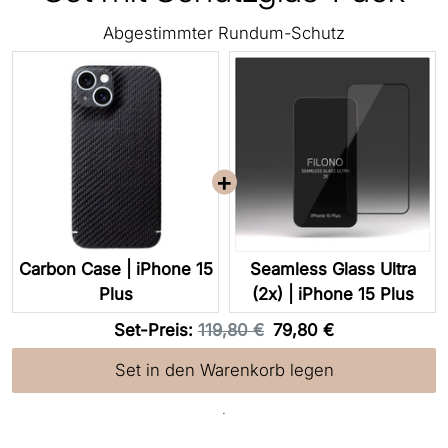
Abgestimmter Rundum-Schutz
Carbon Case | iPhone 15
Seamless Glass Ultra
Plus
(2x) | iPhone 15 Plus
Original
Discounted
Set-Preis:
119,80 €
79,80 €
price
price
Set in den Warenkorb legen
.