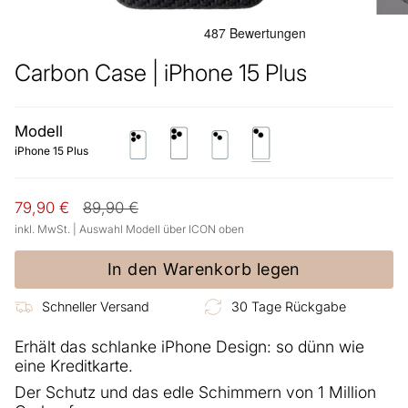
Carbon Case | iPhone 15 Plus
Modell
iphone-
iphone-
iphone-
iphone-
15-
15-
15
15-
iPhone 15 Plus
pro
pro-
plus
max
Regulärer
79,90 €
89,90 €
Preis
inkl. MwSt. | Auswahl Modell über ICON oben
In den Warenkorb legen
Schneller Versand
30 Tage Rückgabe
Erhält das schlanke iPhone Design: so dünn wie
eine Kreditkarte.
Der Schutz und das edle Schimmern von 1 Million