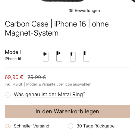
Carbon Case | iPhone 16 | ohne
Magnet-System
Modell
iphone-
iphone-
iphone-
iphone-
16-
16-
16
16-
iPhone 16
pro
pro-
plus
max
Regulärer
69,90 €
79,90 €
Preis
inkl. MwSt. | Modell & Variante über Icon auswählen
Was genau ist der Metal Ring?
In den Warenkorb legen
Schneller Versand
30 Tage Rückgabe