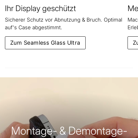
Ihr Display geschützt
Meh
Sicherer Schutz vor Abnutzung & Bruch. Optimal
Mach
auf's Case abgestimmt.
Erle
Zum Seamless Glass Ultra
Z
Montage- & Demontage-