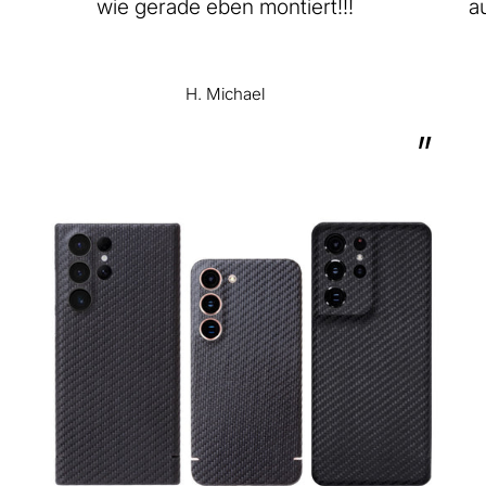
wie gerade eben montiert!!!
a
H. Michael
”