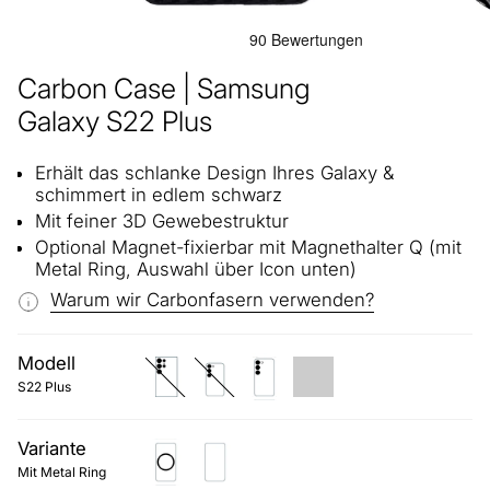
Carbon Case | Samsung
Galaxy S22 Plus
Erhält das schlanke Design Ihres Galaxy &
schimmert in edlem schwarz
Mit feiner 3D Gewebestruktur
Optional Magnet-fixierbar mit Magnethalter Q (mit
Metal Ring, Auswahl über Icon unten)
Warum wir Carbonfasern verwenden?
Modell
s22-
s22
s22-
ultra
plus
S22 Plus
Variante
Mit
Ohne
Metal
Magnet-
Mit Metal Ring
Ring
System