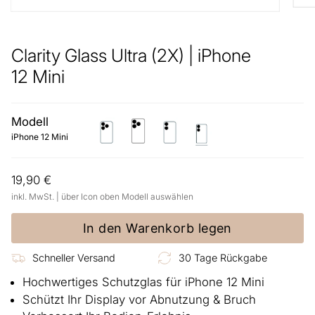
Clarity Glass Ultra (2X) | iPhone
12 Mini
Modell
iphone-
iphone-
iphone-
iphone-
12-
12-
12
12-
iPhone 12 Mini
pro
pro-
mini
max
19,90 €
inkl. MwSt. | über Icon oben Modell auswählen
In den Warenkorb legen
Schneller Versand
30 Tage Rückgabe
Hochwertiges Schutzglas für iPhone 12 Mini
Schützt Ihr Display vor Abnutzung & Bruch