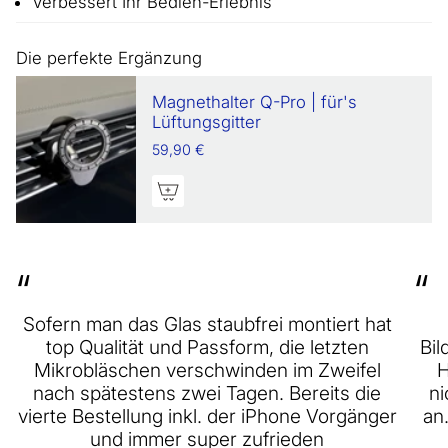
Verbessert Ihr Bedien-Erlebnis
Die perfekte Ergänzung
Magnethalter Q-Pro | für's
Lüftungsgitter
59,90 €
“
“
Sofern man das Glas staubfrei montiert hat
top Qualität und Passform, die letzten
Bil
Mikrobläschen verschwinden im Zweifel
H
nach spätestens zwei Tagen. Bereits die
ni
vierte Bestellung inkl. der iPhone Vorgänger
an
und immer super zufrieden