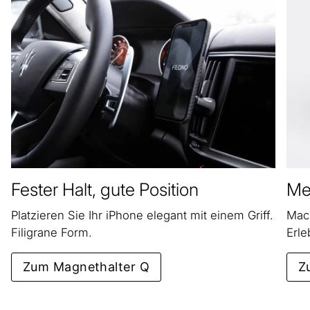
Fester Halt, gute Position
Meh
Platzieren Sie Ihr iPhone elegant mit einem Griff.
Mach
Filigrane Form.
Erle
Zum Magnethalter Q
Z