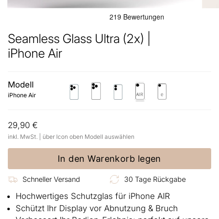
Seamless Glass Ultra (2x) |
iPhone Air
Modell
iphone-
iphone-
iphone-
iphone-
iphone-
17-
17-
17
air
17e
iPhone Air
pro
pro-
max
29,90 €
inkl. MwSt. | über Icon oben Modell auswählen
In den Warenkorb legen
Schneller Versand
30 Tage Rückgabe
Hochwertiges Schutzglas für iPhone AIR
Schützt Ihr Display vor Abnutzung & Bruch