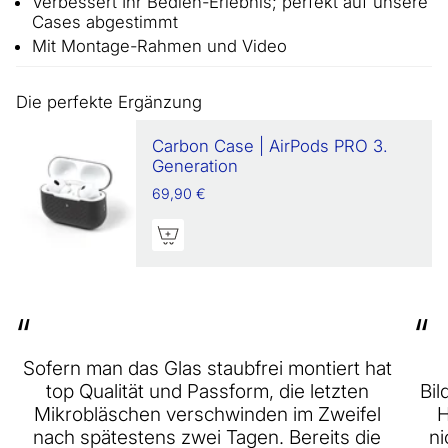
Verbessert Ihr Bedien-Erlebnis; perfekt auf unsere
Cases abgestimmt
Mit Montage-Rahmen und Video
Die perfekte Ergänzung
Carbon Case | AirPods PRO 3.
Generation
69,90 €
“
“
Sofern man das Glas staubfrei montiert hat
top Qualität und Passform, die letzten
Bil
Mikrobläschen verschwinden im Zweifel
H
nach spätestens zwei Tagen. Bereits die
ni