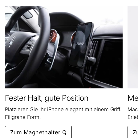
Fester Halt, gute Position
Meh
Platzieren Sie Ihr iPhone elegant mit einem Griff.
Mach
Filigrane Form.
Erle
Zum Magnethalter Q
Z