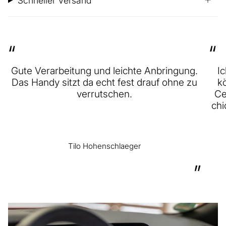
Schneller Versand
“
“
Gute Verarbeitung und leichte Anbringung.
Ic
Das Handy sitzt da echt fest drauf ohne zu
kö
verrutschen.
Ce
chi
Tilo Hohenschlaeger
”