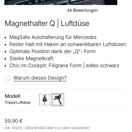
Magnethalter Q | Luftdüse
MagSafe Autohalterung für Mercedes
Fester Halt mit Haken an schwenkbaren Luftdüsen
Optimale Position dank der „Q“- Form
Starke Magnetkraft
Chic im Cockpit: Filigrane Form | edles schwarz
Warum dieses Design?
Modell
luftungsgitter
tripod-
luftduse
Tripod Luftdüse
59,90 €
inkl. MwSt. | Bitte Modell über Icon oben auswählen