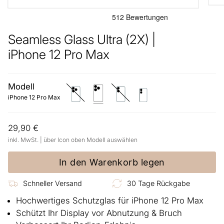
Seamless Glass Ultra (2X) |
iPhone 12 Pro Max
Modell
iphone-
iphone-
iphone-
iphone-
12-
12-
12
12-
iPhone 12 Pro Max
pro
pro-
mini
max
29,90 €
inkl. MwSt. | über Icon oben Modell auswählen
In den Warenkorb legen
Schneller Versand
30 Tage Rückgabe
Hochwertiges Schutzglas für iPhone 12 Pro Max
Schützt Ihr Display vor Abnutzung & Bruch