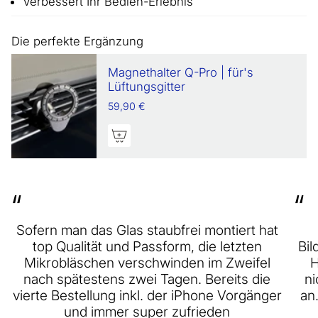
Verbessert Ihr Bedien-Erlebnis
Die perfekte Ergänzung
Magnethalter Q-Pro | für's
Lüftungsgitter
59,90 €
“
“
Sofern man das Glas staubfrei montiert hat
top Qualität und Passform, die letzten
Bil
Mikrobläschen verschwinden im Zweifel
H
nach spätestens zwei Tagen. Bereits die
ni
vierte Bestellung inkl. der iPhone Vorgänger
an
und immer super zufrieden