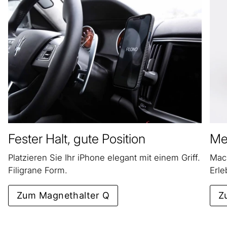
Fester Halt, gute Position
Meh
Platzieren Sie Ihr iPhone elegant mit einem Griff.
Mach
Filigrane Form.
Erle
Zum Magnethalter Q
Z