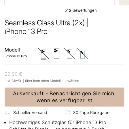
Seamless Glass Ultra (2x) |
iPhone 13 Pro
Modell
iphone-
iphone-
iphone-
iphone-
13-
13-
13
13-
iPhone 13 Pro
pro
pro-
mini
max
29,90 €
inkl. MwSt. | über Icon oben Modell auswählen
Ausverkauft - Benachrichtigen Sie mich,
wenn es verfügbar ist
Schneller Versand
30 Tage Rückgabe
Hochwertiges Schutzglas für iPhone 13 Pro