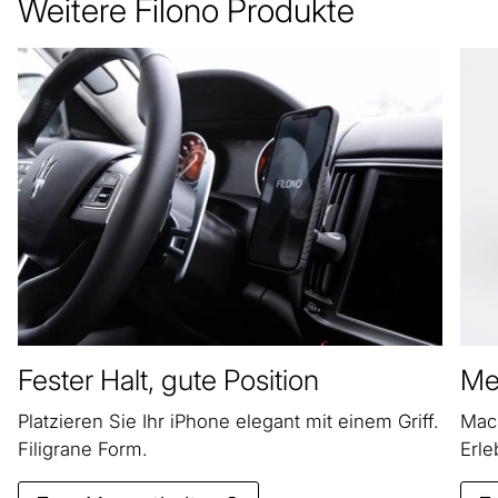
Weitere Filono Produkte
Fester Halt, gute Position
Meh
Platzieren Sie Ihr iPhone elegant mit einem Griff.
Mach
Filigrane Form.
Erle