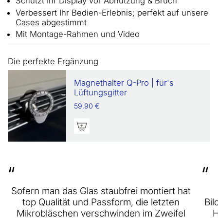
Schützt Ihr Display vor Abnutzung & Bruch
Verbessert Ihr Bedien-Erlebnis; perfekt auf unsere
Cases abgestimmt
Mit Montage-Rahmen und Video
Die perfekte Ergänzung
Magnethalter Q-Pro | für's
Lüftungsgitter
59,90 €
“
“
Sofern man das Glas staubfrei montiert hat
top Qualität und Passform, die letzten
Bil
Mikrobläschen verschwinden im Zweifel
H