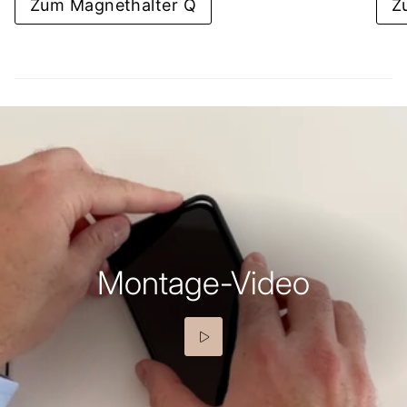
Zum Magnethalter Q
Z
Montage-Video