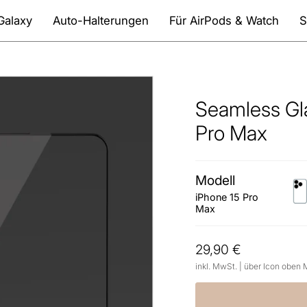
Galaxy
Auto-Halterungen
Für AirPods & Watch
S
Seamless Gla
Pro Max
Modell
iph
15-
iPhone 15 Pro
Max
pro
29,90 €
inkl. MwSt. | über Icon oben