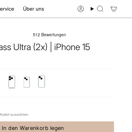
ervice
Über uns
Konto
Suche
ss Ultra (2x) | iPhone 15
one-
iphone-
iphone-
iphone-
15-
15
15-
pro-
plus
max
 Modell auswählen
In den Warenkorb legen