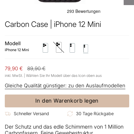
Carbon Case | iPhone 12 Mini
Modell
iphone-
iphone-
iphone-
iphone-
12-
12-
12
12-
iPhone 12 Mini
pro
pro-
mini
max
Regulärer
79,90 €
89,90 €
Preis
inkl. MwSt. | Wählen Sie Ihr Modell über das Icon oben aus
Gleiche Qualität günstiger: zu den Auslaufmodellen
In den Warenkorb legen
Schneller Versand
30 Tage Rückgabe
Der Schutz und das edle Schimmern von 1 Million
Carbonfasern. Feine Gewebestruktur.