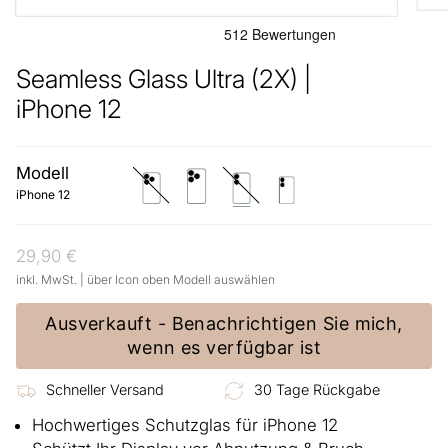
Seamless Glass Ultra (2X) |
iPhone 12
Modell
iphone-
iphone-
iphone-
iphone-
12-
12-
12
12-
iPhone 12
pro
pro-
mini
max
29,90 €
inkl. MwSt. | über Icon oben Modell auswählen
Ausverkauft - Benachrichtigen Sie mich,
wenn es verfügbar ist
Schneller Versand
30 Tage Rückgabe
Hochwertiges Schutzglas für iPhone 12