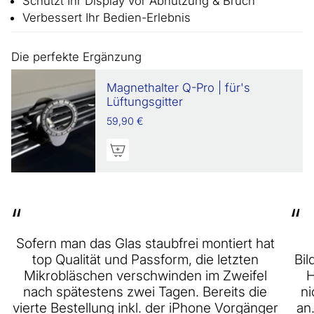
Schützt Ihr Display vor Abnutzung & Bruch
Verbessert Ihr Bedien-Erlebnis
Die perfekte Ergänzung
Magnethalter Q-Pro | für's
Lüftungsgitter
59,90 €
“
“
Sofern man das Glas staubfrei montiert hat
top Qualität und Passform, die letzten
Bil
Mikrobläschen verschwinden im Zweifel
H
nach spätestens zwei Tagen. Bereits die
ni
vierte Bestellung inkl. der iPhone Vorgänger
an