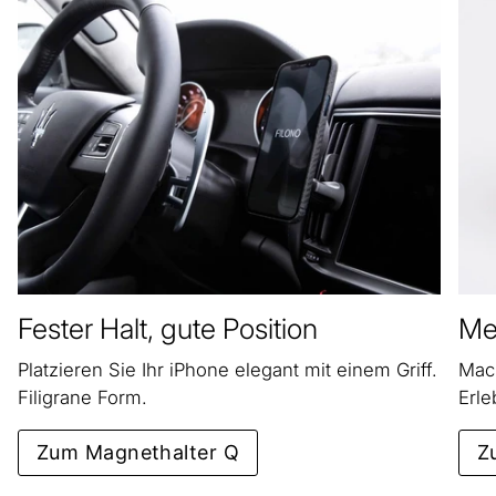
Fester Halt, gute Position
Meh
Platzieren Sie Ihr iPhone elegant mit einem Griff.
Mach
Filigrane Form.
Erle
Zum Magnethalter Q
Z